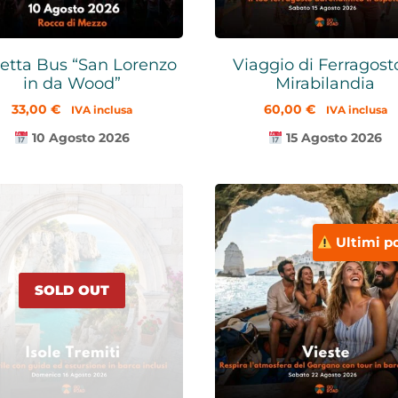
etta Bus “San Lorenzo
Viaggio di Ferragost
in da Wood”
Mirabilandia
33,00
€
60,00
€
IVA inclusa
IVA inclusa
10 Agosto 2026
15 Agosto 2026
Ultimi po
SOLD OUT