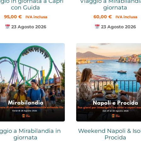
gio in giornata a Capri
Viaggio a Mirabilandi
con Guida
giornata
95,00
€
60,00
€
IVA inclusa
IVA inclusa
23 Agosto 2026
23 Agosto 2026
ggio a Mirabilandia in
Weekend Napoli & Isol
giornata
Procida