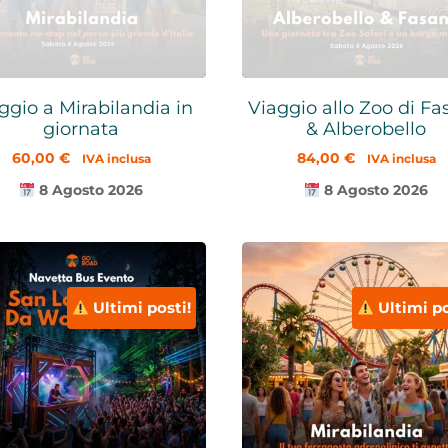
ggio a Mirabilandia in
Viaggio allo Zoo di F
giornata
& Alberobello
60,00
€
84,00
€
IVA inclusa
IVA inclusa
8 Agosto 2026
8 Agosto 2026
Ultimi posti!
Ultimi po