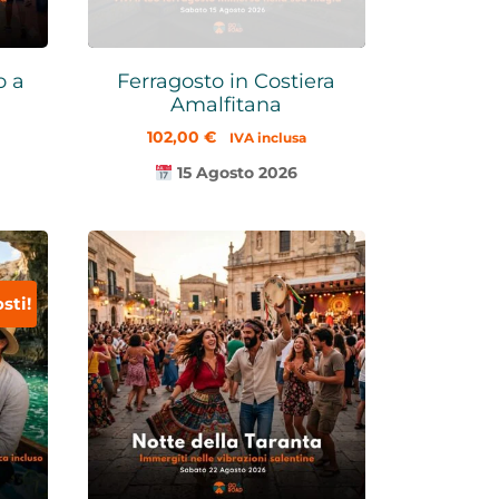
o a
Ferragosto in Costiera
Amalfitana
102,00
€
IVA inclusa
15 Agosto 2026
sti!