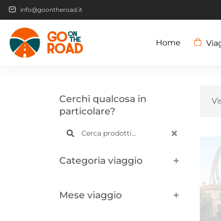
info@goontheroad.it
Home
Via
Cerchi qualcosa in
Vi
particolare?
Categoria viaggio
Mese viaggio