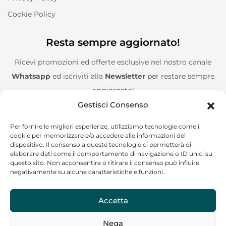
Cookie Policy
Resta sempre aggiornato!
Ricevi promozioni ed offerte esclusive nel nostro canale
Whatsapp
ed iscriviti alla
Newsletter
per restare sempre
aggiornato!
Gestisci Consenso
Entra nel canale Whatsapp!
Per fornire le migliori esperienze, utilizziamo tecnologie come i
cookie per memorizzare e/o accedere alle informazioni del
Aggiungimi alla Newsletter!
dispositivo. Il consenso a queste tecnologie ci permetterà di
elaborare dati come il comportamento di navigazione o ID unici su
questo sito. Non acconsentire o ritirare il consenso può influire
negativamente su alcune caratteristiche e funzioni.
Accetta
CF/P.IVA: 02244120685
Nega
Copyright © 2024 Go on the road – Tutti i diritti riservati