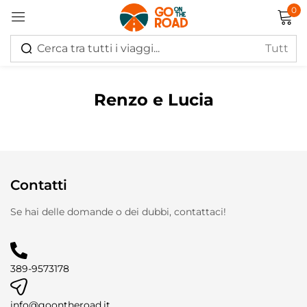
0
Accedi
Renzo e Lucia
Ricordati di me
Hai perso la password?
Contatti
Log in
Se hai delle domande o dei dubbi, contattaci!
Creare un account
389-9573178
info@goontheroad.it