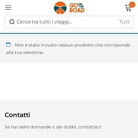
0
Accedi
Non è stato trovato nessun prodotto che corrisponde
alla tua selezione.
Ricordati di me
Hai perso la password?
Log in
Contatti
Creare un account
Se hai delle domande o dei dubbi, contattaci!