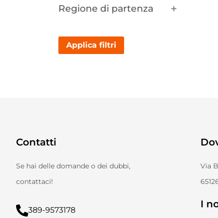
Regione di partenza
Applica filtri
Contatti
Do
Se hai delle domande o dei dubbi,
Via 
contattaci!
65126
I no
389-9573178