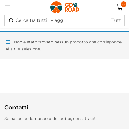
0
Accedi
Non è stato trovato nessun prodotto che corrisponde
alla tua selezione.
Ricordati di me
Hai perso la password?
Log in
Contatti
Creare un account
Se hai delle domande o dei dubbi, contattaci!