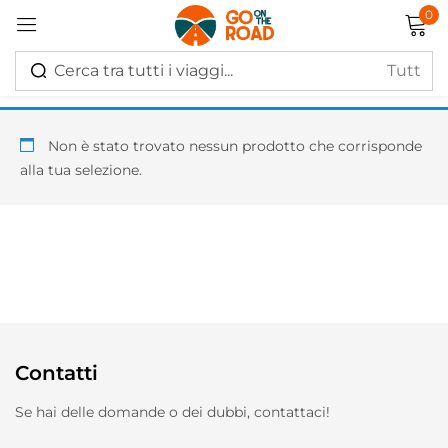
0
Accedi
Non è stato trovato nessun prodotto che corrisponde
alla tua selezione.
Ricordati di me
Hai perso la password?
Log in
Contatti
Creare un account
Se hai delle domande o dei dubbi, contattaci!