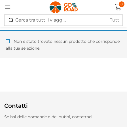
0
Accedi
Non è stato trovato nessun prodotto che corrisponde
alla tua selezione.
Ricordati di me
Hai perso la password?
Log in
Contatti
Creare un account
Se hai delle domande o dei dubbi, contattaci!