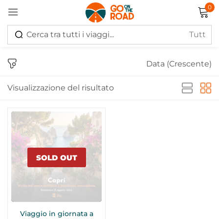
0
Accedi
Data (Crescente)
Visualizzazione del risultato
Ricordati di me
Hai perso la password?
Log in
SOLD OUT
Creare un account
Viaggio in giornata a