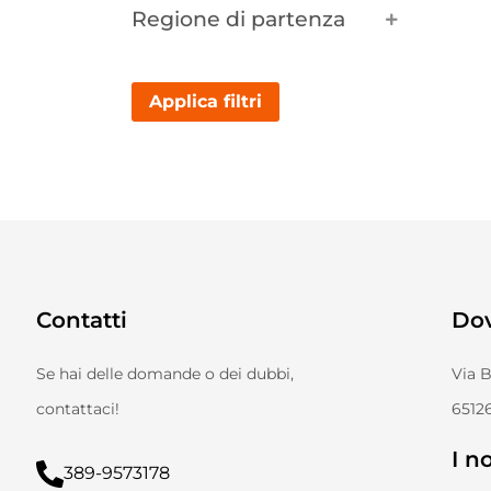
Regione di partenza
Applica filtri
Contatti
Do
Se hai delle domande o dei dubbi,
Via 
contattaci!
65126
I no
389-9573178