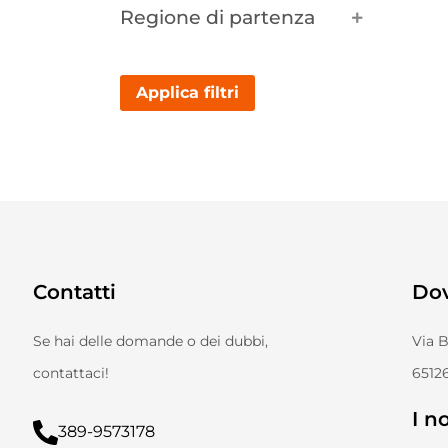
Regione di partenza
Applica filtri
Contatti
Do
Se hai delle domande o dei dubbi,
Via 
contattaci!
65126
I no
389-9573178