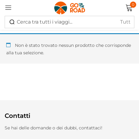
0
Accedi
Non è stato trovato nessun prodotto che corrisponde
alla tua selezione.
Ricordati di me
Hai perso la password?
Log in
Contatti
Creare un account
Se hai delle domande o dei dubbi, contattaci!