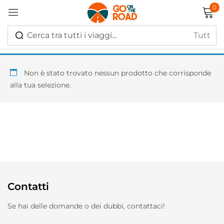
0
Accedi
Non è stato trovato nessun prodotto che corrisponde
alla tua selezione.
Ricordati di me
Hai perso la password?
Log in
Contatti
Creare un account
Se hai delle domande o dei dubbi, contattaci!