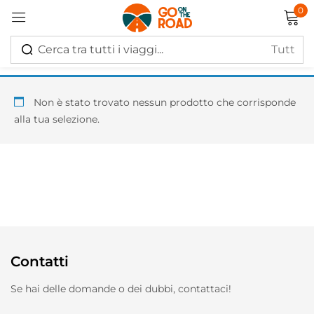
0
Accedi
Non è stato trovato nessun prodotto che corrisponde
alla tua selezione.
Ricordati di me
Hai perso la password?
Log in
Contatti
Creare un account
Se hai delle domande o dei dubbi, contattaci!