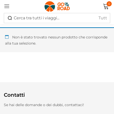
0
Accedi
Non è stato trovato nessun prodotto che corrisponde
alla tua selezione.
Ricordati di me
Hai perso la password?
Log in
Contatti
Creare un account
Se hai delle domande o dei dubbi, contattaci!