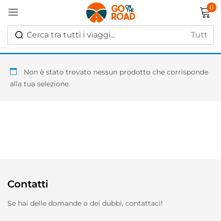
0
Accedi
Non è stato trovato nessun prodotto che corrisponde
alla tua selezione.
Ricordati di me
Hai perso la password?
Log in
Contatti
Creare un account
Se hai delle domande o dei dubbi, contattaci!