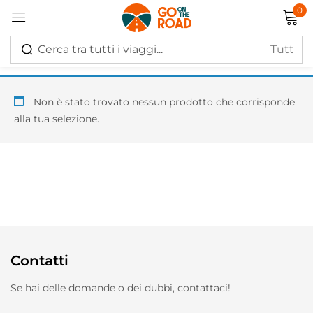
0
Accedi
Non è stato trovato nessun prodotto che corrisponde
alla tua selezione.
Ricordati di me
Hai perso la password?
Log in
Contatti
Creare un account
Se hai delle domande o dei dubbi, contattaci!