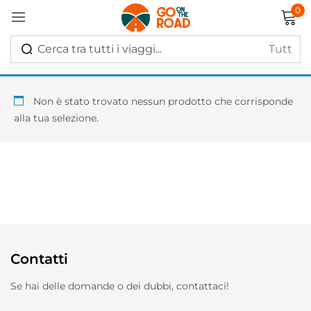
0
Accedi
Non è stato trovato nessun prodotto che corrisponde
alla tua selezione.
Ricordati di me
Hai perso la password?
Log in
Contatti
Creare un account
Se hai delle domande o dei dubbi, contattaci!