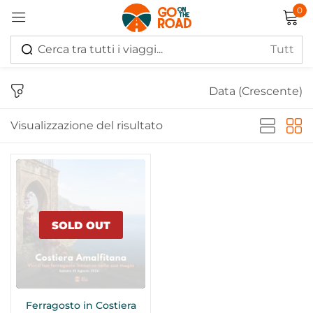
0
Accedi
Data (Crescente)
Visualizzazione del risultato
Ricordati di me
Hai perso la password?
Log in
SOLD OUT
Creare un account
Ferragosto in Costiera