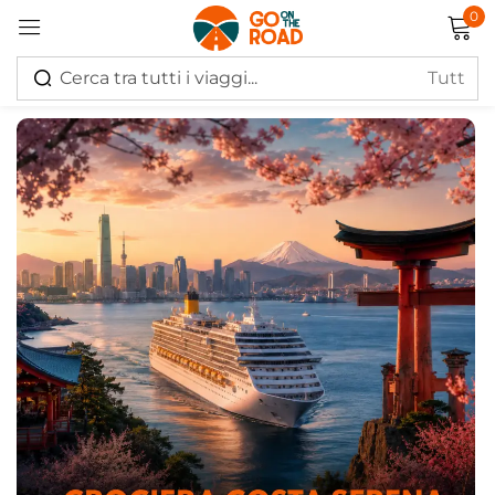
0
Accedi
Ricordati di me
Hai perso la password?
Log in
Creare un account