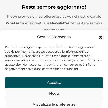
Resta sempre aggiornato!
Ricevi promozioni ed offerte esclusive nel nostro canale
Whatsapp
ed iscriviti alla
Newsletter
per restare sempre
aggiornato!
Gestisci Consenso
Entra nel canale Whatsapp!
Per fornire le migliori esperienze, utilizziamo tecnologie come i
cookie per memorizzare e/o accedere alle informazioni del
Aggiungimi alla Newsletter!
dispositivo. Il consenso a queste tecnologie ci permetterà di
elaborare dati come il comportamento di navigazione o ID unici su
questo sito. Non acconsentire o ritirare il consenso può influire
negativamente su alcune caratteristiche e funzioni.
Accetta
CF/P.IVA: 02244120685
Nega
Copyright © 2024 Go on the road – Tutti i diritti riservati
Visualizza le preferenze
La nostra assistenza ti risponderà il prima possibile!