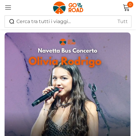
0
Accedi
Ricordati di me
Hai perso la password?
Log in
Creare un account