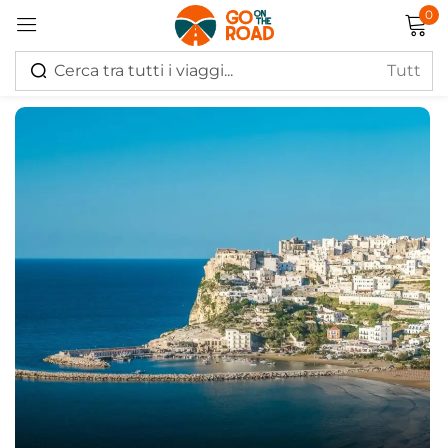
0
Accedi
Ricordati di me
Hai perso la password?
Log in
Creare un account