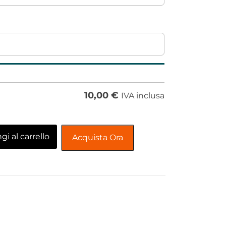
10,00
€
IVA inclusa
i al carrello
Acquista Ora