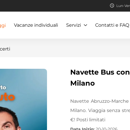
Lun-Ven:
Vacanze individuali
Servizi
Contatti e FAQ
ggi
certi
Navette Bus con
Milano
Navette Abruzzo-Marche 
Milano. Viaggia senza st
€! Posti limitati
Data Inizio:
20-10-2026