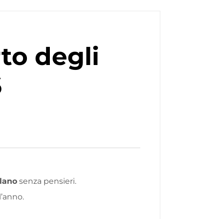
to degli
6
lano
senza pensieri.
l’anno.