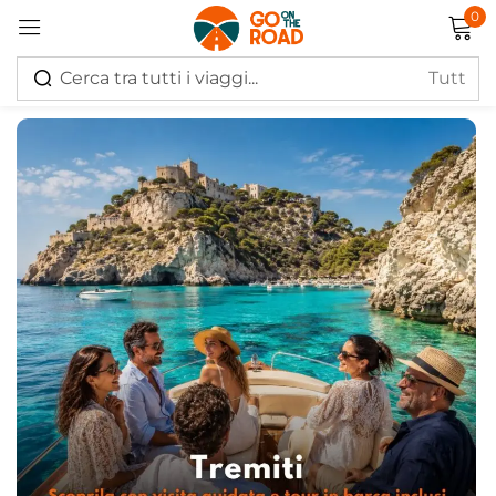
0
Accedi
Ricordati di me
Hai perso la password?
Log in
Creare un account