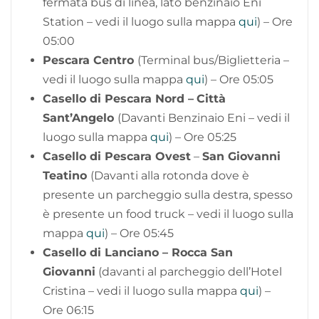
fermata bus di linea, lato benzinaio Eni
Station – vedi il luogo sulla mappa
qui
) – Ore
05:00
Pescara Centro
(Terminal bus/Biglietteria –
vedi il luogo sulla mappa
qui
) – Ore 05:05
Casello di Pescara Nord –
Città
Sant’Angelo
(Davanti Benzinaio Eni – vedi il
luogo sulla mappa
qui
) – Ore 05:25
Casello di Pescara Ovest
–
San Giovanni
Teatino
(Davanti alla rotonda dove è
presente un parcheggio sulla destra, spesso
è presente un food truck – vedi il luogo sulla
mappa
qui
) – Ore 05:45
Casello di Lanciano – Rocca San
Giovanni
(davanti al parcheggio dell’Hotel
Cristina – vedi il luogo sulla mappa
qui
) –
Ore 06:15