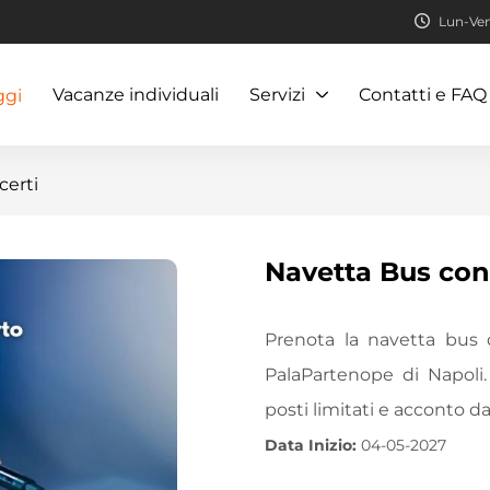
Lun-Ven:
Vacanze individuali
Servizi
Contatti e FAQ
ggi
certi
Navetta Bus con
Prenota la navetta bus d
PalaPartenope di Napol
posti limitati e acconto d
Data Inizio:
04-05-2027