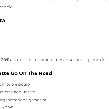
cheggio.
tta
i
20€
e salda il resto comodamente sul bus il giorno dell
ette Go On The Road
comodo e sicuro
 navette aggiuntive
ganizzazione garantita
olo 20€