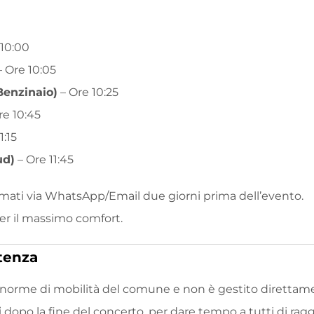
 10:00
 Ore 10:05
Benzinaio)
– Ore 10:25
re 10:45
1:15
ud)
– Ore 11:45
ermati via WhatsApp/Email due giorni prima dell’evento.
per il massimo comfort.
tenza
 norme di mobilità del comune e non è gestito direttame
i
dopo la fine del concerto, per dare tempo a tutti di ra