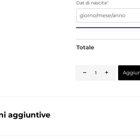
Dat di nascita
*
Totale
Aggiung
ni aggiuntive