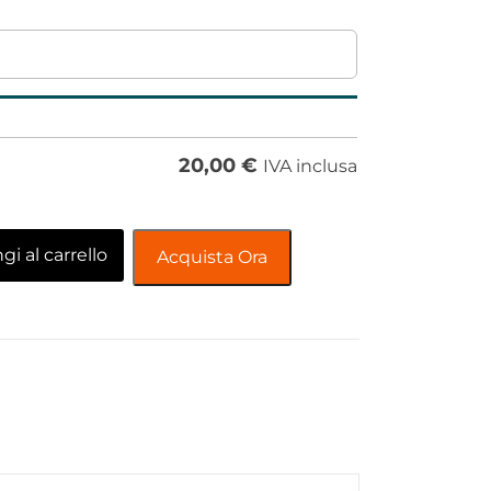
20,00
€
IVA inclusa
i al carrello
Acquista Ora