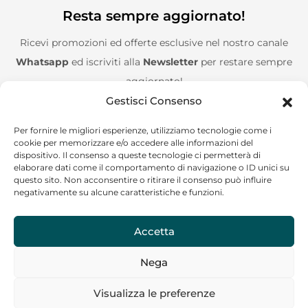
Resta sempre aggiornato!
Ricevi promozioni ed offerte esclusive nel nostro canale
Whatsapp
ed iscriviti alla
Newsletter
per restare sempre
aggiornato!
Gestisci Consenso
Entra nel canale Whatsapp!
Per fornire le migliori esperienze, utilizziamo tecnologie come i
cookie per memorizzare e/o accedere alle informazioni del
Aggiungimi alla Newsletter!
dispositivo. Il consenso a queste tecnologie ci permetterà di
elaborare dati come il comportamento di navigazione o ID unici su
questo sito. Non acconsentire o ritirare il consenso può influire
negativamente su alcune caratteristiche e funzioni.
Accetta
CF/P.IVA: 02244120685
Nega
Copyright © 2024 Go on the road – Tutti i diritti riservati
Visualizza le preferenze
La nostra assistenza ti risponderà il prima possibile!