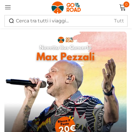
0
Accedi
Ricordati di me
Hai perso la password?
Log in
Creare un account