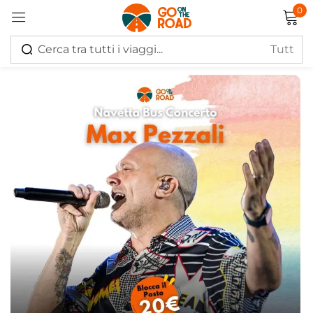
0
Accedi
Ricordati di me
Hai perso la password?
Log in
Creare un account