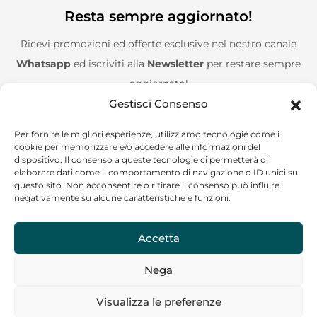
Resta sempre aggiornato!
Ricevi promozioni ed offerte esclusive nel nostro canale
Whatsapp
ed iscriviti alla
Newsletter
per restare sempre
aggiornato!
Gestisci Consenso
Entra nel canale Whatsapp!
Per fornire le migliori esperienze, utilizziamo tecnologie come i
cookie per memorizzare e/o accedere alle informazioni del
Aggiungimi alla Newsletter!
dispositivo. Il consenso a queste tecnologie ci permetterà di
elaborare dati come il comportamento di navigazione o ID unici su
questo sito. Non acconsentire o ritirare il consenso può influire
negativamente su alcune caratteristiche e funzioni.
Accetta
CF/P.IVA: 02244120685
Nega
Copyright © 2024 Go on the road – Tutti i diritti riservati
Visualizza le preferenze
La nostra assistenza ti risponderà il prima possibile!