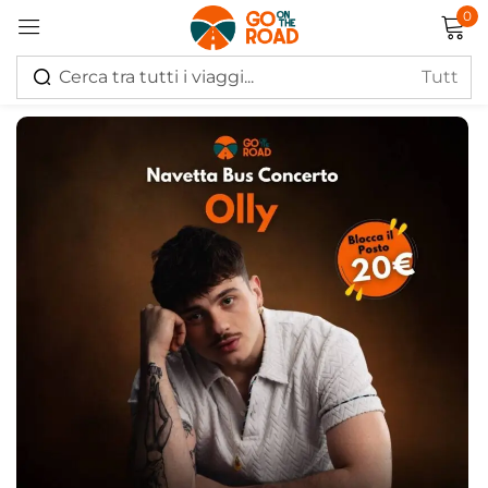
0
Accedi
Ricordati di me
Hai perso la password?
Log in
Creare un account