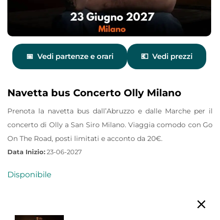
Vedi partenze e orari
Vedi prezzi
Navetta bus Concerto Olly Milano
Prenota la navetta bus dall’Abruzzo e dalle Marche per il
concerto di Olly a San Siro Milano. Viaggia comodo con Go
On The Road, posti limitati e acconto da 20€.
Data Inizio:
23-06-2027
Disponibile