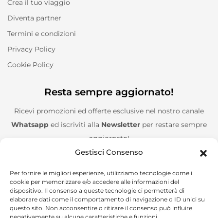
Crea il tuo viaggio
Diventa partner
Termini e condizioni
Privacy Policy
Cookie Policy
Resta sempre aggiornato!
Ricevi promozioni ed offerte esclusive nel nostro canale
Whatsapp
ed iscriviti alla
Newsletter
per restare sempre
aggiornato!
Gestisci Consenso
Entra nel canale Whatsapp!
Per fornire le migliori esperienze, utilizziamo tecnologie come i
cookie per memorizzare e/o accedere alle informazioni del
Aggiungimi alla Newsletter!
dispositivo. Il consenso a queste tecnologie ci permetterà di
elaborare dati come il comportamento di navigazione o ID unici su
questo sito. Non acconsentire o ritirare il consenso può influire
negativamente su alcune caratteristiche e funzioni.