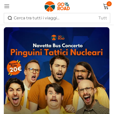
0
Accedi
Ricordati di me
Hai perso la password?
Log in
Creare un account