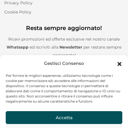
Privacy Policy
Cookie Policy
Resta sempre aggiornato!
Ricevi promozioni ed offerte esclusive nel nostro canale
Whatsapp
ed iscriviti alla
Newsletter
per restare sempre
aggiornato!
Gestisci Consenso
Entra nel canale Whatsapp!
Per fornire le migliori esperienze, utilizziamo tecnologie come i
cookie per memorizzare e/o accedere alle informazioni del
Aggiungimi alla Newsletter!
dispositivo. Il consenso a queste tecnologie ci permetterà di
elaborare dati come il comportamento di navigazione o ID unici su
questo sito. Non acconsentire o ritirare il consenso può influire
negativamente su alcune caratteristiche e funzioni.
Accetta
CF/P.IVA: 02244120685