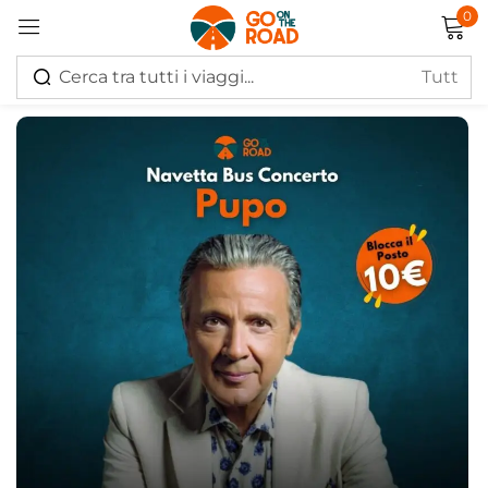
0
Accedi
Ricordati di me
Hai perso la password?
Log in
Creare un account