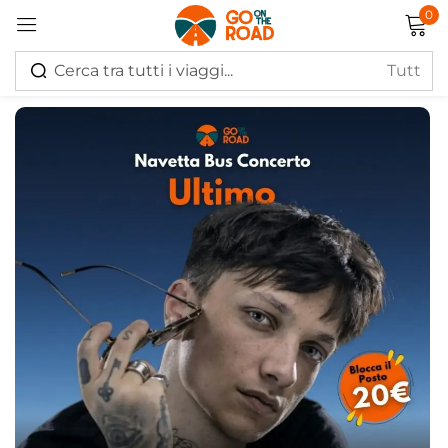
0
Accedi
Ricordati di me
Hai perso la password?
Log in
Creare un account