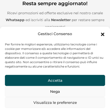
Resta sempre aggiornato!
Ricevi promozioni ed offerte esclusive nel nostro canale
Whatsapp
ed iscriviti alla
Newsletter
per restare sempre
aggiornato!
Gestisci Consenso
Entra nel canale Whatsapp!
Per fornire le migliori esperienze, utilizziamo tecnologie come i
cookie per memorizzare e/o accedere alle informazioni del
Aggiungimi alla Newsletter!
dispositivo. Il consenso a queste tecnologie ci permetterà di
elaborare dati come il comportamento di navigazione o ID unici su
questo sito. Non acconsentire o ritirare il consenso può influire
negativamente su alcune caratteristiche e funzioni.
Accetta
CF/P.IVA: 02244120685
Nega
Copyright © 2024 Go on the road – Tutti i diritti riservati
Visualizza le preferenze
La nostra assistenza ti risponderà il prima possibile!