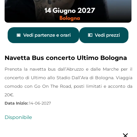
Vedi partenze e orari
Vedi prezzi
Navetta Bus concerto Ultimo Bologna
Prenota la navetta bus dall’Abruzzo e dalle Marche per il
concerto di Ultimo allo Stadio Dall’Ara di Bologna. Viaggia
comodo con Go On The Road, posti limitati e acconto da
20€.
Data Inizio:
14-06-2027
Disponibile