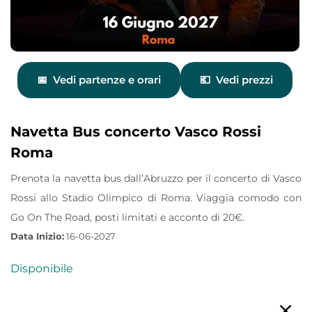
Vedi partenze e orari
Vedi prezzi
Navetta Bus concerto Vasco Rossi
Roma
Prenota la navetta bus dall’Abruzzo per il concerto di Vasco
Rossi allo Stadio Olimpico di Roma. Viaggia comodo con
Go On The Road, posti limitati e acconto di 20€.
Data Inizio:
16-06-2027
Disponibile