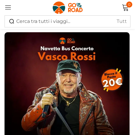
0
Accedi
Ricordati di me
Hai perso la password?
Log in
Creare un account