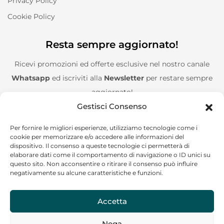
Privacy Policy
Cookie Policy
Resta sempre aggiornato!
Ricevi promozioni ed offerte esclusive nel nostro canale
Whatsapp
ed iscriviti alla
Newsletter
per restare sempre
aggiornato!
Gestisci Consenso
Entra nel canale Whatsapp!
Per fornire le migliori esperienze, utilizziamo tecnologie come i
cookie per memorizzare e/o accedere alle informazioni del
Aggiungimi alla Newsletter!
dispositivo. Il consenso a queste tecnologie ci permetterà di
elaborare dati come il comportamento di navigazione o ID unici su
questo sito. Non acconsentire o ritirare il consenso può influire
negativamente su alcune caratteristiche e funzioni.
Accetta
CF/P.IVA: 02244120685
Nega