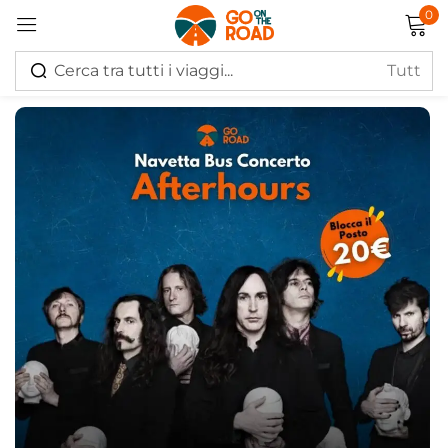
0
Accedi
Ricordati di me
Hai perso la password?
Log in
Creare un account