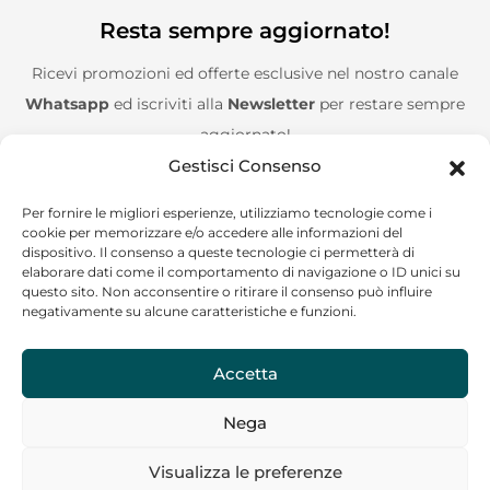
Resta sempre aggiornato!
Ricevi promozioni ed offerte esclusive nel nostro canale
Whatsapp
ed iscriviti alla
Newsletter
per restare sempre
aggiornato!
Gestisci Consenso
Entra nel canale Whatsapp!
Per fornire le migliori esperienze, utilizziamo tecnologie come i
cookie per memorizzare e/o accedere alle informazioni del
Aggiungimi alla Newsletter!
dispositivo. Il consenso a queste tecnologie ci permetterà di
elaborare dati come il comportamento di navigazione o ID unici su
questo sito. Non acconsentire o ritirare il consenso può influire
negativamente su alcune caratteristiche e funzioni.
Accetta
CF/P.IVA: 02244120685
Nega
Copyright © 2024 Go on the road – Tutti i diritti riservati
Visualizza le preferenze
La nostra assistenza ti risponderà il prima possibile!