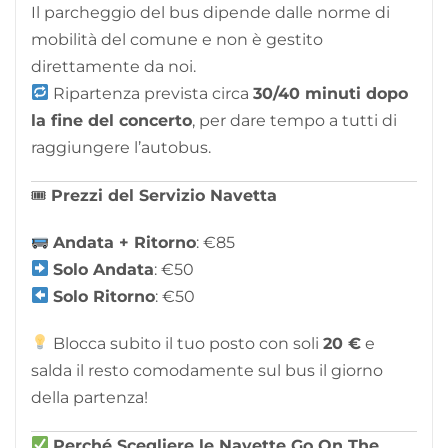
Il parcheggio del bus dipende dalle norme di
mobilità del comune e non è gestito
direttamente da noi.
Ripartenza prevista circa
30/40 minuti dopo
la fine del concerto
, per dare tempo a tutti di
raggiungere l’autobus.
🎟
Prezzi del Servizio Navetta
Andata + Ritorno
: €85
Solo Andata
: €50
Solo Ritorno
: €50
Blocca subito il tuo posto con soli
2
0 €
e
salda il resto comodamente sul bus il giorno
della partenza!
Perché Scegliere le Navette Go On The