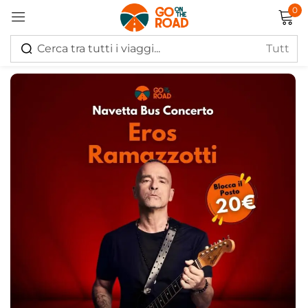
0
Accedi
Ricordati di me
Hai perso la password?
Log in
Creare un account