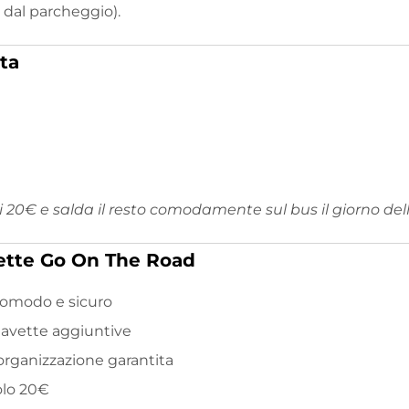
a dal parcheggio).
tta
li 20€ e salda il resto comodamente sul bus il giorno de
ette Go On The Road
comodo e sicuro
 navette aggiuntive
ganizzazione garantita
olo 20€