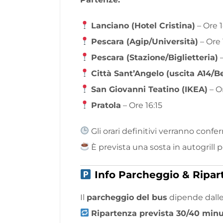
Lanciano (Hotel Cristina)
– Ore 
Pescara (Agip/Università)
– Ore 
Pescara (Stazione/Biglietteria)
–
Città Sant’Angelo (uscita A14/B
San Giovanni Teatino (IKEA)
– O
Pratola
– Ore 16:15
Gli orari definitivi verranno conf
È prevista una sosta in autogrill 
Info Parcheggio & Ripar
Il
parcheggio del bus
dipende dall
Ripartenza prevista 30/40 minut