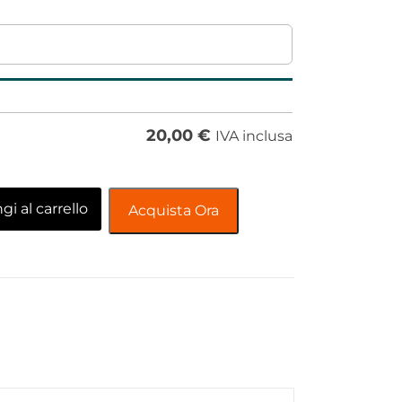
20,00
€
IVA inclusa
i al carrello
Acquista Ora