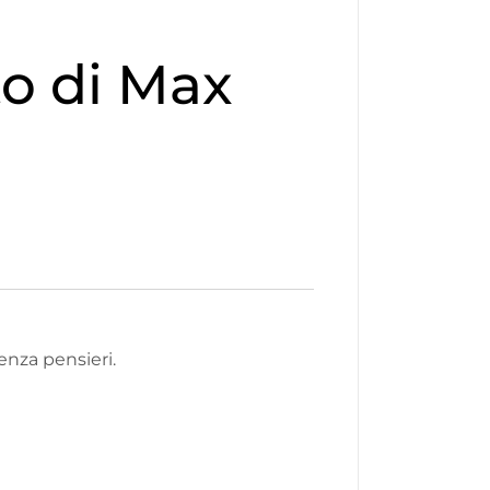
to di Max
enza pensieri.