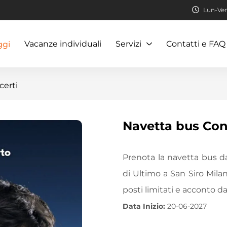
Lun-Ven:
Vacanze individuali
Servizi
Contatti e FAQ
ggi
certi
Navetta bus Con
Prenota la navetta bus da
di Ultimo a San Siro Mil
posti limitati e acconto d
Data Inizio:
20-06-2027