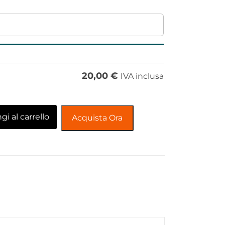
20,00
€
IVA inclusa
i al carrello
Acquista Ora